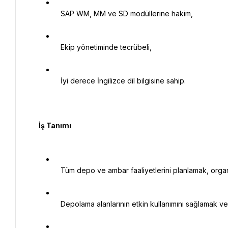
   SAP WM, MM ve SD modüllerine hakim,

   Ekip yönetiminde tecrübeli,

   İyi derece İngilizce dil bilgisine sahip.

   İş Tanımı

   Tüm depo ve ambar faaliyetlerini planlamak, organize etmek ve denetlemek,

   Depolama alanlarının etkin kullanımını sağlamak ve kapasite planlamasını yapmak,
