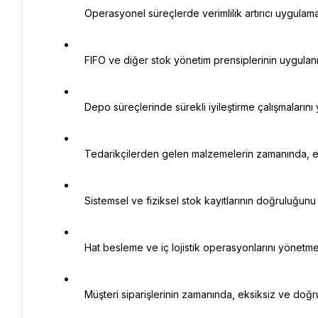
   Operasyonel süreçlerde verimlilik artırıcı uygulamalar geliştirmek,

   FIFO ve diğer stok yönetim prensiplerinin uygulanmasını sağlamak,

   Depo süreçlerinde sürekli iyileştirme çalışmalarını yürütmek,

   Tedarikçilerden gelen malzemelerin zamanında, eksiksiz ve doğru şekilde teslim alınmasını sağlamak,

   Sistemsel ve fiziksel stok kayıtlarının doğruluğunu sağlamak,

   Hat besleme ve iç lojistik operasyonlarını yönetmek ve iyileştirmek,

   Müşteri siparişlerinin zamanında, eksiksiz ve doğru şekilde sevk edilmesini sağlamak,
