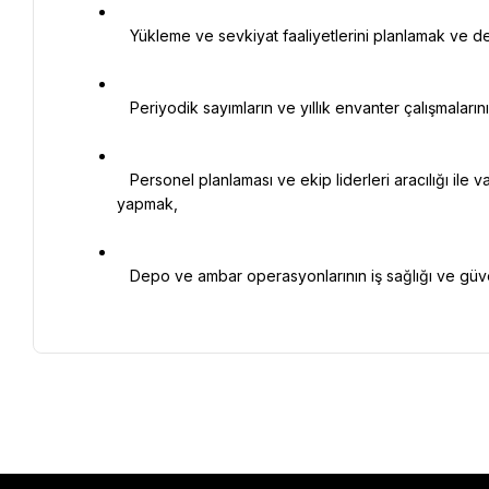
   Yükleme ve sevkiyat faaliyetlerini planlamak ve denetlemek,

   Periyodik sayımların ve yıllık envanter çalışmalarının planlanması ve yönetilmesini sağlamak.

   Personel planlaması ve ekip liderleri aracılığı ile vardiya düzenlemeleri planlamak,iş gücü optimizasyonunu 
yapmak,

   Depo ve ambar operasyonlarının iş sağlığı ve güvenliği kurallarına uygun yürütülmesini sağlamak.
