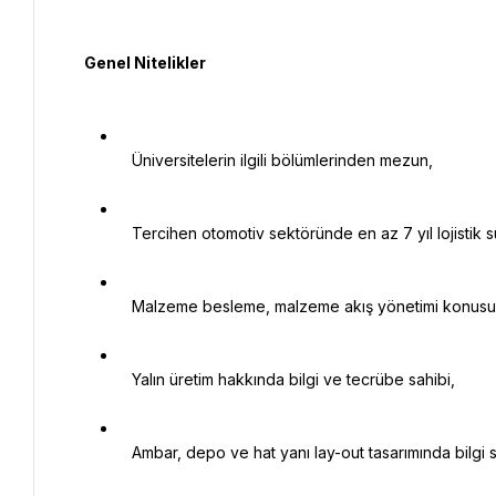
   Genel Nitelikler

   Üniversitelerin ilgili bölümlerinden mezun,

   Tercihen otomotiv sektöründe en az 7 yıl lojistik süreçlerinde tecrübeli,

   Malzeme besleme, malzeme akış yönetimi konusunda deneyimli,

   Yalın üretim hakkında bilgi ve tecrübe sahibi,

   Ambar, depo ve hat yanı lay-out tasarımında bilgi sahibi,
