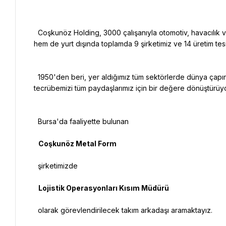
  Coşkunöz Holding, 3000 çalışanıyla otomotiv, havacılık ve lojistik sektörlerinde faaliyet gösteriyor. Hem yurt içinde 
hem de yurt dışında toplamda 9 şirketimiz ve 14 üretim tesi
  1950'den beri, yer aldığımız tüm sektörlerde dünya çapındaki müşterilerimize en iyi ürün ve hizmetleri sunarak, sanayi 
tecrübemizi tüm paydaşlarımız için bir değere dönüştürüyo
  Bursa'da faaliyette bulunan

   Coşkunöz Metal Form

  şirketimizde

   Lojistik Operasyonları Kısım Müdürü

  olarak görevlendirilecek takım arkadaşı aramaktayız.
