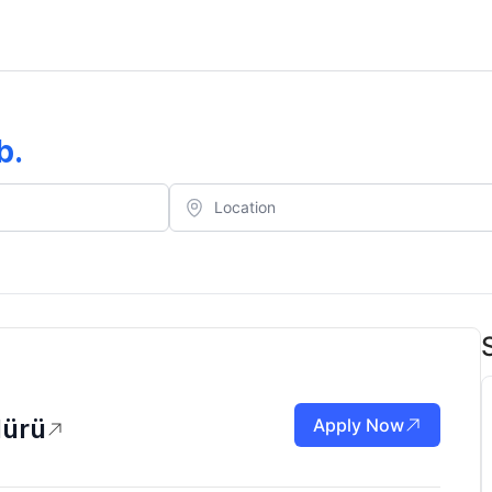
b
.
dürü
Apply Now