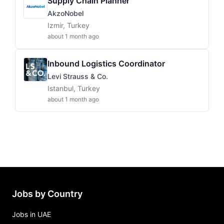
Supply Chain Planner
AkzoNobel
Izmir, Turkey
about 1 month ago
Inbound Logistics Coordinator
Levi Strauss & Co.
Istanbul, Turkey
about 1 month ago
Jobs by Country
Jobs in UAE